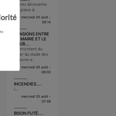
Après décevante
11e place d...
iorité
mercredi 05 août -
08:14
te
TENSIONS ENTRE
LA MAIRIE ET LE
CLUB....
Le montant du
loyer du stade des
Antonin e...
mercredi 05 août -
08:00
INCENDIES....
L...
mercredi 05 août -
07:49
BISON FUTÉ....