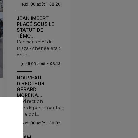
jeudi 06 août - 08:20
JEAN IMBERT
PLACÉ SOUS LE
STATUT DE
TÉMO...
L’ancien chef du
Plaza Athénée était
ente...
jeudi 06 août - 08:13
NOUVEAU
DIRECTEUR
GÉRARD
MORENA...
La direction
interdépartementale
de la pol...
jeudi 06 août - 08:02
USAM...