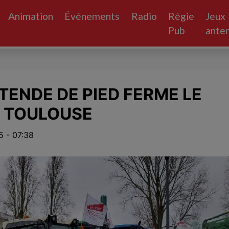
Animation
Événements
Radio
Régie
Jeux
Pub
ante
TENDE DE PIED FERME LE
À TOULOUSE
 - 07:38