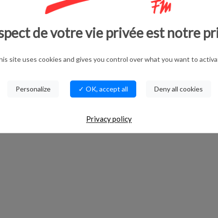
spect de votre vie privée est notre pr
s "positifs" au sujet d'un possible accord
uropéenne et des pays sud-américains du
his site uses cookies and gives you control over what you want to activa
Personalize
✓ OK, accept all
Deny all cookies
Privacy policy