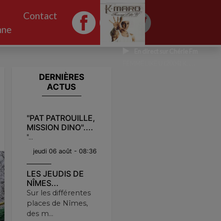
Contact
nne
En direct sur Chérie Fm
FEMME LIKE U (2004) K. MARO
DERNIÈRES
ACTUS
"PAT PATROUILLE,
MISSION DINO"....
"...
jeudi 06 août - 08:36
LES JEUDIS DE
NÎMES...
Sur les différentes
places de Nîmes,
des m...