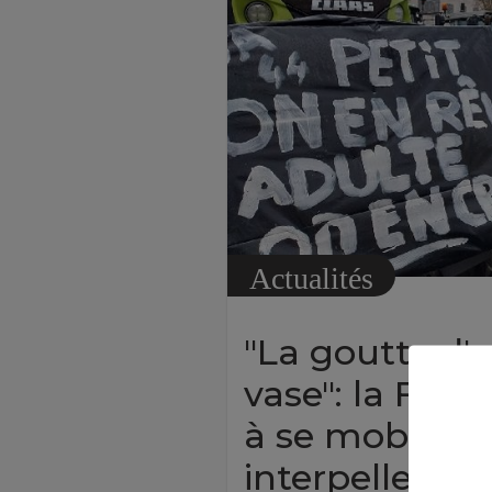
Actualités
"La goutte d'e
vase": la FNSE
à se mobilise
interpeller 