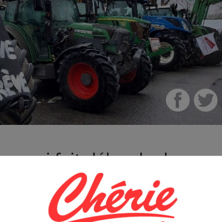
au qui fait déborder le
A appelle les agriculteurs
r ce mercredi pour
Emmanuel Macron à