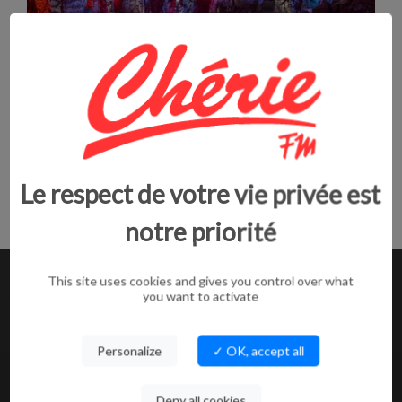
01:53
La grotte de la Salamandre
La minute escapade avec Audrey
+ d'interviews
Le respect de votre vie privée est
notre priorité
This site uses cookies and gives you control over what
NOS ANIMATIONS
you want to activate
Personalize
✓ OK, accept all
Deny all cookies