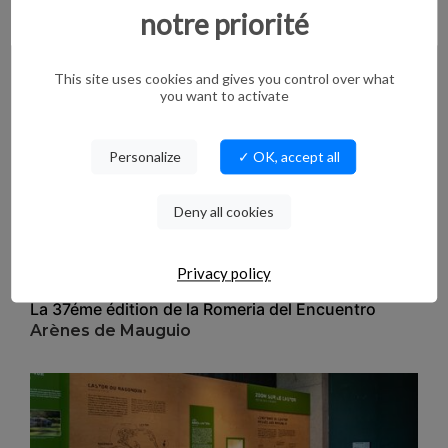
à être reconnu
notre priorité
Culture
This site uses cookies and gives you control over what
you want to activate
Personalize
✓ OK, accept all
Deny all cookies
00:38
Privacy policy
La 37éme édition de la Romeria del Encuentro
Arènes de Mauguio