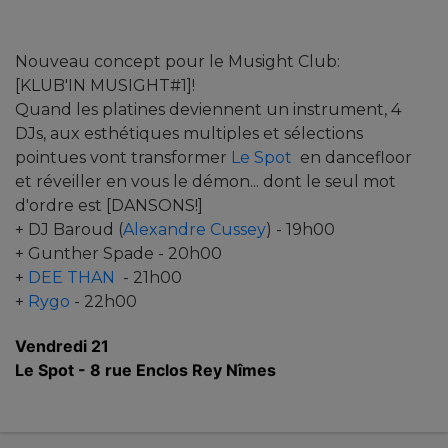
Nouveau concept pour le Musight Club:
[KLUB'IN MUSIGHT#1]!
Quand les platines deviennent un instrument, 4
DJs, aux esthétiques multiples et sélections
pointues vont transformer
Le Spot
en dancefloor
et réveiller en vous le démon... dont le seul mot
d'ordre est [DANSONS!]
+ DJ Baroud (
Alexandre Cussey
) - 19h00
+ Gunther Spade - 20h00
+
DEE THAN
- 21h00
+
Rygo
- 22h00
Vendredi 21
Le Spot - 8 rue Enclos Rey Nîmes