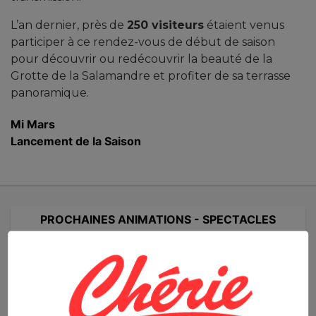
L’an dernier, près de
250 visiteurs
étaient venus
participer à ce rendez-vous de début de saison
pour découvrir ou redécouvrir la beauté de la
Grotte de la Salamandre et profiter de sa terrasse
panoramique.
Mi Mars
Lancement de la Saison
PROCHAINES ANIMATIONS - SPECTACLES
SAISON CULTURELLE
ITINÉRANTE...
CARNAS/QUISSAC/SAINT HIPPOLYTE DU