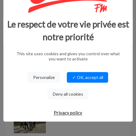
FORT/CROS/P...
Septembre 2025
Le respect de votre vie privée est
FESTIVAL DU FILM
JUDICIAIRE...
notre priorité
Du 23 au 25 septembre 2025, le 1er Festival d...
This site uses cookies and gives you control over what
Du 23 au 25 septembre
you want to activate
ECLATS DE NIMES...
Personalize
✓ OK, accept all
FERIA DES VENDANGES 2025Vernissage Éclats
Deny all cookies
de ...
Jeudi 18 Septembre
Privacy policy
LA GALERIE DU VIDOURLE...