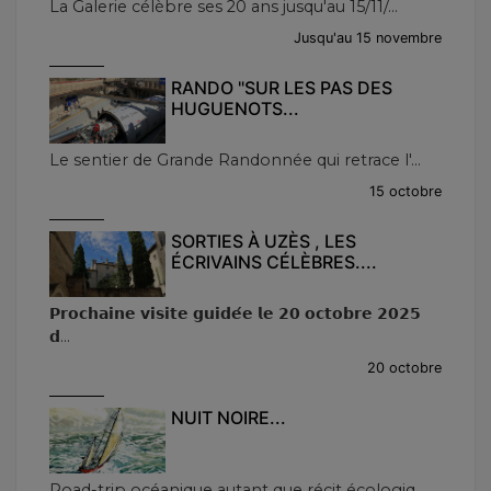
La Galerie célèbre ses 20 ans jusqu'au 15/11/...
Jusqu'au 15 novembre
RANDO "SUR LES PAS DES
HUGUENOTS...
Le sentier de Grande Randonnée qui retrace l'...
15 octobre
SORTIES À UZÈS , LES
ÉCRIVAINS CÉLÈBRES....
𝗣𝗿𝗼𝗰𝗵𝗮𝗶𝗻𝗲 𝘃𝗶𝘀𝗶𝘁𝗲 𝗴𝘂𝗶𝗱𝗲́𝗲 𝗹𝗲 𝟮𝟬 𝗼𝗰𝘁𝗼𝗯𝗿𝗲 𝟮𝟬𝟮𝟱
𝗱...
20 octobre
NUIT NOIRE...
Road-trip océanique autant que récit écologiq...