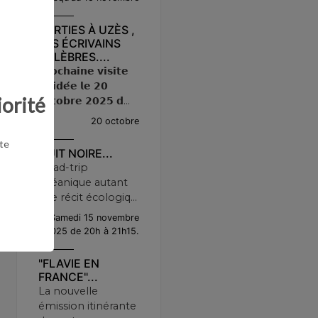
SORTIES À UZÈS ,
LES ÉCRIVAINS
CÉLÈBRES....
𝗣𝗿𝗼𝗰𝗵𝗮𝗶𝗻𝗲 𝘃𝗶𝘀𝗶𝘁𝗲
𝗴𝘂𝗶𝗱𝗲́𝗲 𝗹𝗲 𝟮𝟬
iorité
𝗼𝗰𝘁𝗼𝗯𝗿𝗲 𝟮𝟬𝟮𝟱 𝗱...
20 octobre
te
NUIT NOIRE...
Road-trip
océanique autant
que récit écologiq...
Samedi 15 novembre
2025 de 20h à 21h15.
"FLAVIE EN
FRANCE"...
La nouvelle
émission itinérante