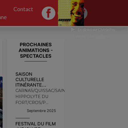
Contact
nne
En direct sur Chérie Fm
IT WASN'T ME (2000) SHAGGY
PROCHAINES
ANIMATIONS -
SPECTACLES
SAISON
CULTURELLE
ITINÉRANTE...
CARNAS/QUISSAC/SAINT
HIPPOLYTE DU
FORT/CROS/P...
Septembre 2025
FESTIVAL DU FILM