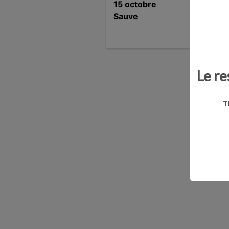
15 octobre
Sauve
Le re
T