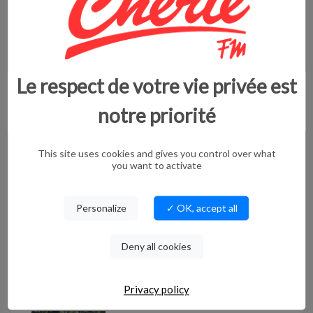
ITINÉRANTE...
CARNAS/QUISSAC/SAINT HIPPOLYTE DU
FORT/CROS/P...
Septembre 2025
Le respect de votre vie privée est
FESTIVAL DU FILM
notre priorité
JUDICIAIRE...
Du 23 au 25 septembre 2025, le 1er Festival d...
This site uses cookies and gives you control over what
you want to activate
Du 23 au 25 septembre
ECLATS DE NIMES...
Personalize
✓ OK, accept all
Deny all cookies
FERIA DES VENDANGES 2025Vernissage Éclats
de ...
Jeudi 18 Septembre
Privacy policy