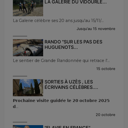
LA GALERIE DU VIDOURLE...
La Galerie célèbre ses 20 ans jusqu'au 15/11/...
Jusqu'au 15 novembre
RANDO "SUR LES PAS DES
HUGUENOTS...
Le sentier de Grande Randonnée qui retrace l'...
15 octobre
SORTIES À UZÈS , LES
ÉCRIVAINS CÉLÈBRES....
𝗣𝗿𝗼𝗰𝗵𝗮𝗶𝗻𝗲 𝘃𝗶𝘀𝗶𝘁𝗲 𝗴𝘂𝗶𝗱𝗲́𝗲 𝗹𝗲 𝟮𝟬 𝗼𝗰𝘁𝗼𝗯𝗿𝗲 𝟮𝟬𝟮𝟱
𝗱...
20 octobre
"FLAVIE EN FRANCE"...