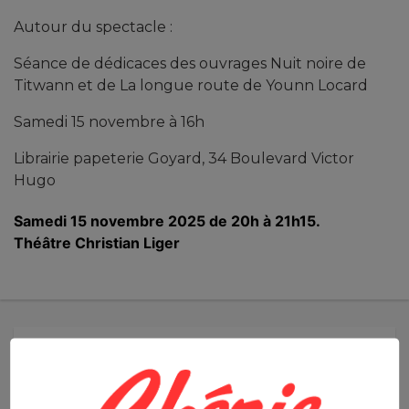
Autour du spectacle :
Séance de dédicaces des ouvrages Nuit noire de
Titwann et de La longue route de Younn Locard
Samedi 15 novembre à 16h
Librairie papeterie Goyard, 34 Boulevard Victor
Hugo
Samedi 15 novembre 2025 de 20h à 21h15.
Théâtre Christian Liger
PROCHAINES ANIMATIONS - SPECTACLES
SAISON CULTURELLE