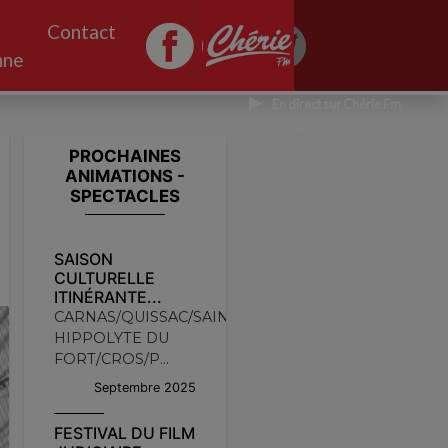
Contact
nne
En direct sur Chérie Fm
Chérie FM La Playlist 2000 CHERIE FM
PROCHAINES
ANIMATIONS -
SPECTACLES
SAISON
CULTURELLE
ITINÉRANTE...
CARNAS/QUISSAC/SAINT
HIPPOLYTE DU
FORT/CROS/P...
Septembre 2025
FESTIVAL DU FILM