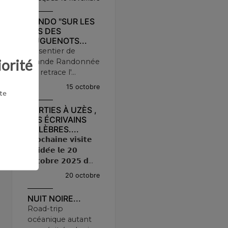
RANDO "SUR LES
PAS DES
HUGUENOTS...
Le sentier de
iorité
Grande Randonnée
qui retrace l'...
15 octobre
te
SORTIES À UZÈS ,
LES ÉCRIVAINS
CÉLÈBRES....
𝗣𝗿𝗼𝗰𝗵𝗮𝗶𝗻𝗲 𝘃𝗶𝘀𝗶𝘁𝗲
𝗴𝘂𝗶𝗱𝗲́𝗲 𝗹𝗲 𝟮𝟬
𝗼𝗰𝘁𝗼𝗯𝗿𝗲 𝟮𝟬𝟮𝟱 𝗱...
20 octobre
NUIT NOIRE...
Road-trip
océanique autant