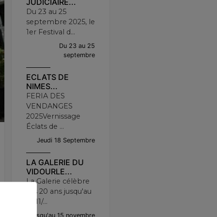
JUDICIAIRE...
Du 23 au 25
septembre 2025, le
1er Festival d...
Du 23 au 25
septembre
ECLATS DE
NIMES...
FERIA DES
VENDANGES
2025Vernissage
Éclats de ...
Jeudi 18 Septembre
LA GALERIE DU
VIDOURLE...
La Galerie célèbre
ses 20 ans jusqu'au
15/11/...
Jusqu'au 15 novembre