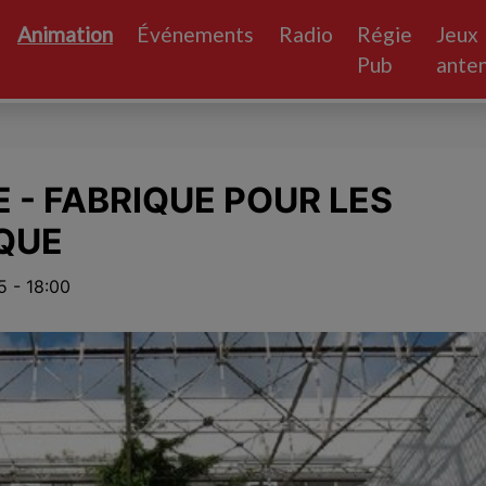
Animation
Événements
Radio
Régie
Jeux
Pub
ante
E - FABRIQUE POUR LES
RQUE
 - 18:00