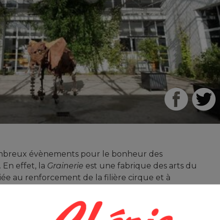
nombreux évènements pour le bonheur des
. En effet, la
Grainerie
est une fabrique des arts du
iée au renforcement de la filière cirque et à
teurs.
RES – ECLIPSE
h – Chapiteau l’Agité (Tournefeuille) Premières !