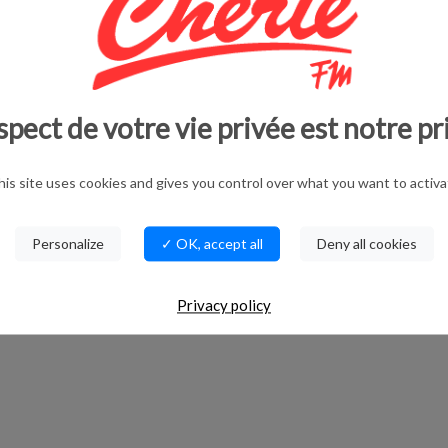
 solo jonglé Sur scène, une lampe, une balle
 allumettes, un verre d‘eau. Chaque chose est à sa
ue équestre, La Grainerie
Place au Chap'
spect de votre vie privée est notre pr
bre 2025, en complicité avec Odyssud.
 30 & 31 décembre, un apéro alsacien est proposé à
imitée)
his site uses cookies and gives you control over what you want to activa
19h.
Personalize
✓ OK, accept all
Deny all cookies
Privacy policy