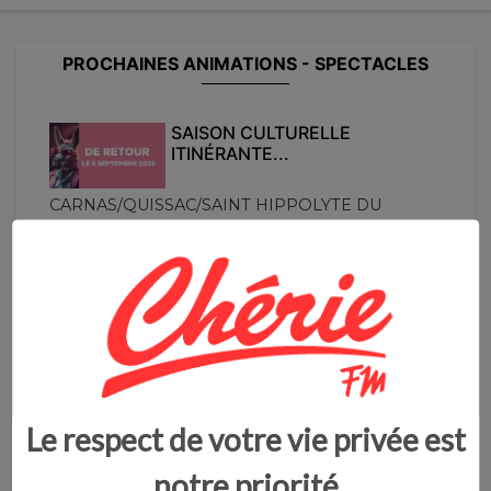
PROCHAINES ANIMATIONS - SPECTACLES
SAISON CULTURELLE
ITINÉRANTE...
CARNAS/QUISSAC/SAINT HIPPOLYTE DU
FORT/CROS/P...
Septembre 2025
FESTIVAL DU FILM
JUDICIAIRE...
Du 23 au 25 septembre 2025, le 1er Festival d...
Du 23 au 25 septembre
Le respect de votre vie privée est
ECLATS DE NIMES...
notre priorité