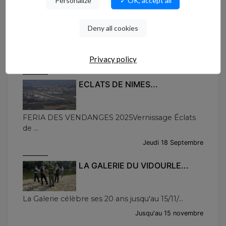
Personalize
✓ OK, accept all
FESTIVAL DU FILM
JUDICIAIRE...
Deny all cookies
Du 23 au 25 septembre 2025, le 1er Festival d...
Privacy policy
Du 23 au 25 septembre
ECLATS DE NIMES...
FERIA DES VENDANGES 2025Vernissage Éclats
de ...
Jeudi 18 Septembre
LA GALERIE DU VIDOURLE...
La Galerie célèbre ses 20 ans jusqu'au 15/11/...
Jusqu'au 15 novembre