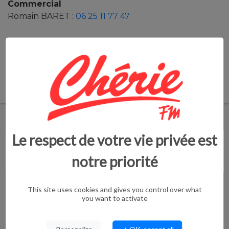
Commercial
Romain BARET :
06 25 11 77 47
les 13, 14, 15 et 16 février 2026
Parc des Expositions
PROCHAINES ANIMATIONS - SPECTACLES
Le respect de votre vie privée est
notre priorité
SAISON CULTURELLE
ITINÉRANTE...
This site uses cookies and gives you control over what
CARNAS/QUISSAC/SAINT HIPPOLYTE DU
you want to activate
FORT/CROS/P...
Septembre 2025