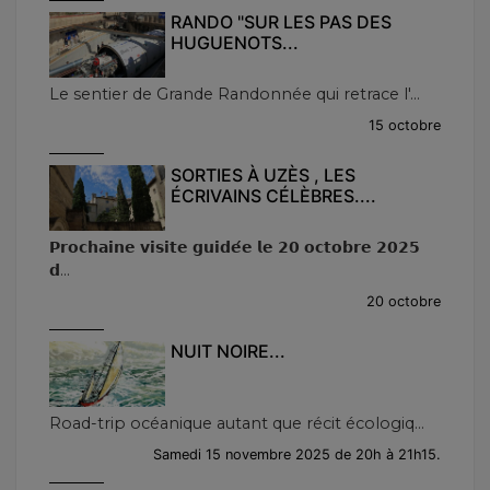
RANDO "SUR LES PAS DES
HUGUENOTS...
Le sentier de Grande Randonnée qui retrace l'...
15 octobre
SORTIES À UZÈS , LES
ÉCRIVAINS CÉLÈBRES....
𝗣𝗿𝗼𝗰𝗵𝗮𝗶𝗻𝗲 𝘃𝗶𝘀𝗶𝘁𝗲 𝗴𝘂𝗶𝗱𝗲́𝗲 𝗹𝗲 𝟮𝟬 𝗼𝗰𝘁𝗼𝗯𝗿𝗲 𝟮𝟬𝟮𝟱
𝗱...
20 octobre
NUIT NOIRE...
Road-trip océanique autant que récit écologiq...
Samedi 15 novembre 2025 de 20h à 21h15.