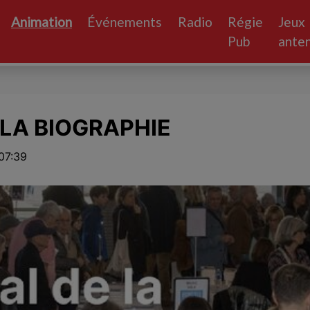
Animation
Événements
Radio
Régie
Jeux
Pub
ante
 LA BIOGRAPHIE
07:39