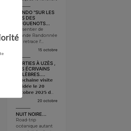
RANDO "SUR LES
PAS DES
HUGUENOTS...
Le sentier de
iorité
Grande Randonnée
qui retrace l'...
15 octobre
te
SORTIES À UZÈS ,
LES ÉCRIVAINS
CÉLÈBRES....
𝗣𝗿𝗼𝗰𝗵𝗮𝗶𝗻𝗲 𝘃𝗶𝘀𝗶𝘁𝗲
𝗴𝘂𝗶𝗱𝗲́𝗲 𝗹𝗲 𝟮𝟬
𝗼𝗰𝘁𝗼𝗯𝗿𝗲 𝟮𝟬𝟮𝟱 𝗱...
20 octobre
NUIT NOIRE...
Road-trip
océanique autant