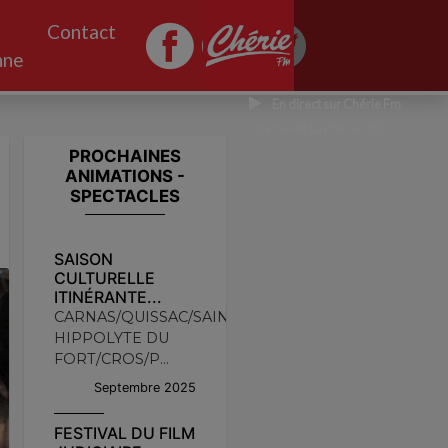
Contact
nne
En direct sur Chérie Fm
Chérie FM La Playlist 2000 CHERIE FM
PROCHAINES
ANIMATIONS -
SPECTACLES
SAISON
CULTURELLE
ITINÉRANTE...
CARNAS/QUISSAC/SAINT
HIPPOLYTE DU
FORT/CROS/P...
Septembre 2025
FESTIVAL DU FILM