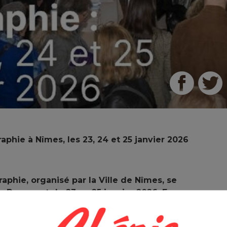
raphie à Nîmes, les 23, 24 et 25 janvier 2026
raphie, organisé par la Ville de Nîmes, se
an Bousquet du 23 au 25 janvier 2026. En
tion des libraires nîmois, cette manifestation
rès de 30 000 passionnés qui viennent y