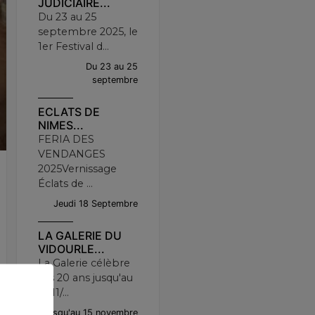
JUDICIAIRE...
Du 23 au 25
septembre 2025, le
1er Festival d...
Du 23 au 25
septembre
ECLATS DE
NIMES...
FERIA DES
VENDANGES
2025Vernissage
Éclats de ...
Jeudi 18 Septembre
LA GALERIE DU
VIDOURLE...
La Galerie célèbre
ses 20 ans jusqu'au
15/11/...
Jusqu'au 15 novembre