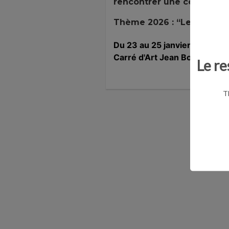
rencontrer une centaine d
Thème 2026 : “Le biograph
Du 23 au 25 janvier
Carré d'Art Jean Bousquet 
Le re
T