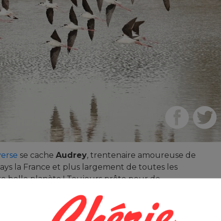
verse
se cache
Audrey
, trentenaire amoureuse de
pays la France et plus largement de toutes les
e belle planète ! Toujours prête pour de
illeurs, j’aime partager mes découvertes et mes
 pierres me passionnent tout autant que les grands