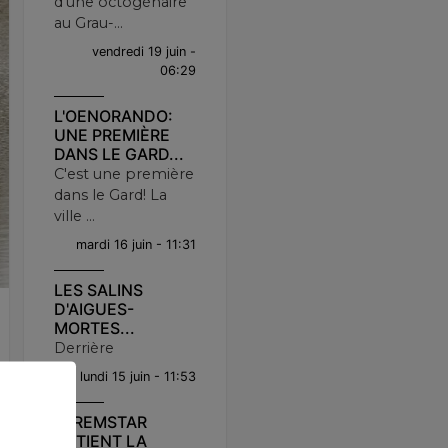
d'une octogénaire
au Grau-...
vendredi 19 juin -
06:29
L'OENORANDO:
UNE PREMIÈRE
DANS LE GARD...
C'est une première
dans le Gard! La
ville ...
mardi 16 juin - 11:31
LES SALINS
D'AIGUES-
MORTES...
Derrière
lundi 15 juin - 11:53
JEREMSTAR
OBTIENT LA