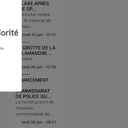
RELAXE APRÈS
UNE OP...
Jeremstar relaxé
par le tribunal de
Nîmes ...
iorité
mercredi 10 juin - 07:01
LA GROTTE DE LA
te
SALAMANDRE...
Derrière
lundi 08 juin - 10:59
FINANCEMENT
DU
COMMISSARIAT
DE POLICE QU...
La construction du
nouveau
commissariat de...
lundi 08 juin - 08:21