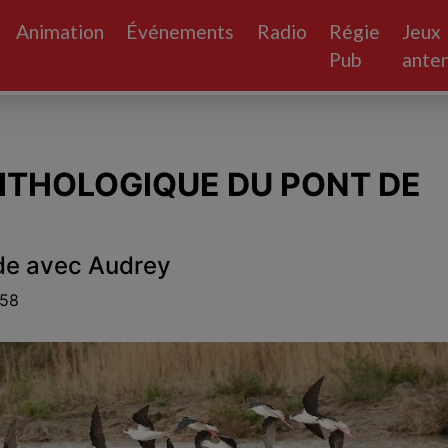
Animation
Événements
Radio
Régie
Jeux
Pub
ante
ITHOLOGIQUE DU PONT DE
de avec Audrey
:58