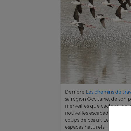
Derrière
Les chemins de tra
sa région Occitanie, de son 
merveilles que cachent notr
nouvelles escapades ici ou a
coups de cœur. Les vieilles
espaces naturels…