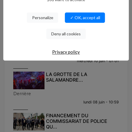
Derrière
Personalize
✓ OK, accept all
lundi 15 juin - 11:53
JEREMSTAR OBTIENT LA
Deny all cookies
RELAXE APRÈS UNE OP...
Privacy policy
Jeremstar relaxé par le tribunal de Nîmes ...
mercredi 10 juin - 07:01
LA GROTTE DE LA
SALAMANDRE...
Derrière
lundi 08 juin - 10:59
FINANCEMENT DU
COMMISSARIAT DE POLICE
QU...