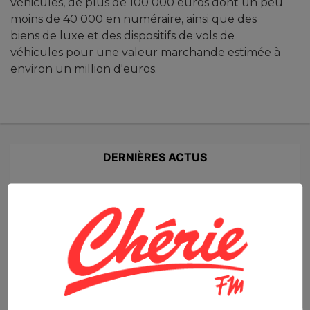
véhicules, de plus de 100 000 euros dont un peu
moins de 40 000 en numéraire, ainsi que des
biens de luxe et des dispositifs de vols de
véhicules pour une valeur marchande estimée à
environ un million d'euros.
DERNIÈRES ACTUS
"PAT PATROUILLE, MISSION
DINO"....
"...
jeudi 06 août - 08:36
LES JEUDIS DE NÎMES...