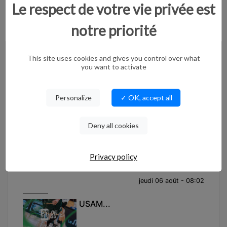
Le respect de votre vie privée est
Sur les différentes places de Nîmes, des m...
notre priorité
jeudi 06 août - 08:20
This site uses cookies and gives you control over what
JEAN IMBERT PLACÉ SOUS LE
you want to activate
STATUT DE TÉMO...
L’ancien chef du Plaza Athénée était ente...
Personalize
✓ OK, accept all
jeudi 06 août - 08:13
Deny all cookies
NOUVEAU DIRECTEUR
GÉRARD MORENA...
Privacy policy
La direction interdépartementale de la pol...
jeudi 06 août - 08:02
USAM...