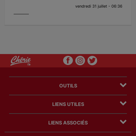
vendredi 31 juillet - 06:36
OUTILS
Plan du site
LIENS UTILES
Mentions légales
Politique Cookies
Contact
Politique Confidentialité
LIENS ASSOCIÉS
Régie Publicitaire
Com' des freres