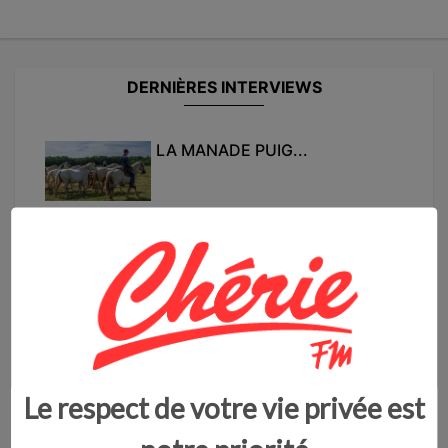
DERNIÈRES INTERVIEWS
LA MANADE PUIG...
Derrière
mardi 23 juin - 08:30
MEURTRE SAUVAGE D'UNE
OCTOGÉNAIRE AU GRA...
Meurtre sauvage d'une octogénaire au Grau-...
vendredi 19 juin - 06:29
Le respect de votre vie privée est
L'OENORANDO: UNE PREMIÈRE