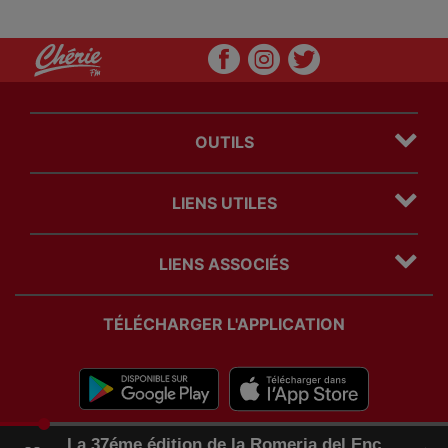
OUTILS
Plan du site
LIENS UTILES
Mentions légales
Politique Cookies
Contact
Politique Confidentialité
LIENS ASSOCIÉS
Régie Publicitaire
Com' des freres
TÉLÉCHARGER L'APPLICATION
timeline
La 37éme édition de la Romeria del Encuentro