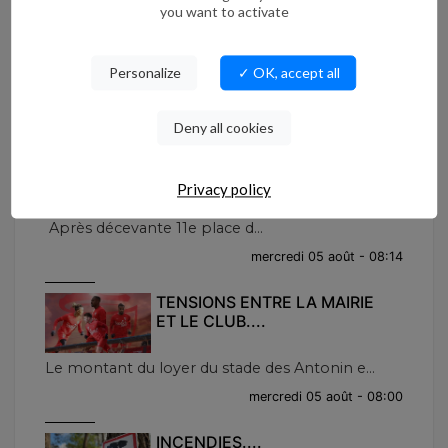
you want to activate
NOUVEAU DIRECTEUR
GÉRARD MORENA...
Personalize
✓ OK, accept all
La direction interdépartementale de la pol...
jeudi 06 août - 08:02
Deny all cookies
USAM...
Privacy policy
Après décevante 11e place d...
mercredi 05 août - 08:14
TENSIONS ENTRE LA MAIRIE
ET LE CLUB....
Le montant du loyer du stade des Antonin e...
mercredi 05 août - 08:00
INCENDIES....